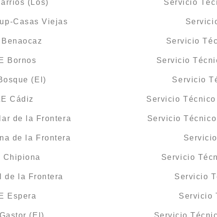
arrios (Los)
Servicio Té
lup-Casas Viejas
Servici
E Benaocaz
Servicio Té
LE Bornos
Servicio Técn
Bosque (El)
Servicio 
LE Cádiz
Servicio Técnic
ar de la Frontera
Servicio Técnic
na de la Frontera
Servici
E Chipiona
Servicio Téc
 de la Frontera
Servicio 
LE Espera
Servicio
Gastor (El)
Servicio Técni