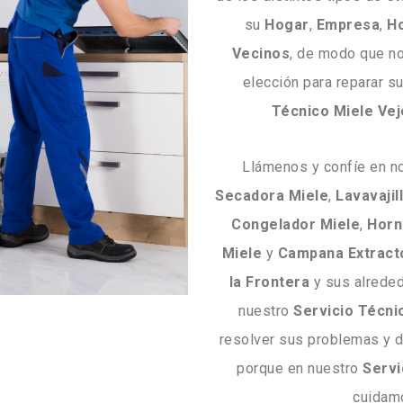
su
Hogar
,
Empresa
,
Ho
Vecinos
, de modo que n
elección para reparar s
Técnico Miele Vej
Llámenos y confíe en n
Secadora
Miele
,
Lavavajil
Congelador
Miele
,
Horn
Miele
y
Campana
Extract
la Frontera
y sus alreded
nuestro
Servicio Técni
resolver sus problemas y 
porque en nuestro
Servi
cuidamo