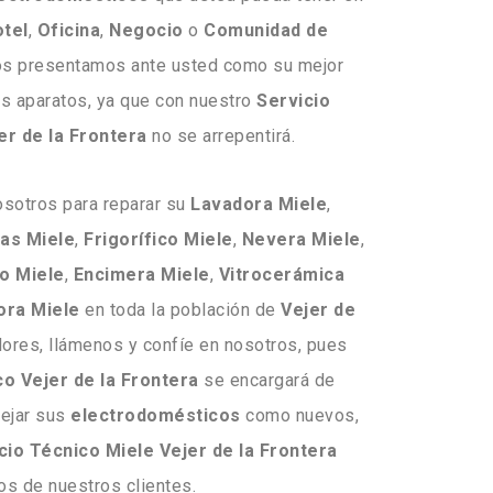
tel
,
Oficina
,
Negocio
o
Comunidad
de
os presentamos ante usted como su mejor
us aparatos, ya que con nuestro
Servicio
er de la Frontera
no se arrepentirá.
osotros para reparar su
Lavadora
Miele
,
las
Miele
,
Frigorífico
Miele
,
Nevera
Miele
,
o
Miele
,
Encimera
Miele
,
Vitrocerámica
ora
Miele
en toda la población de
Vejer de
ores, llámenos y confíe en nosotros, pues
co Vejer de la Frontera
se encargará de
dejar sus
electrodomésticos
como nuevos,
cio Técnico Miele Vejer de la Frontera
s de nuestros clientes.