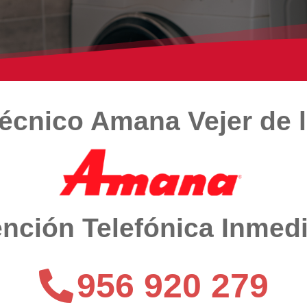
Técnico Amana Vejer de l
nción Telefónica Inmed
956 920 279