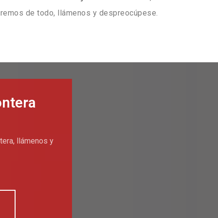
aremos de todo, llámenos y despreocúpese.
ontera
tera, llámenos y